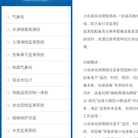
小虫体自动测报系统-一款超高检
气象站
域，助力各行业监测】
非洲猪瘟检测仪
该系统配备高分辨率图像采集装置
的误判，其通过多维度特征比对(
土壤墒情监测系统
测。
负氧离子监测系统
功能概述：
校园气象站
小虫体虫情测报仪是参照国标GB/T
设备基于“温控、时控、雨控、光
雷达水位计
像采集、虫体收集"等系统作业。
智能温室控制一体机
另外，设备利用“物联网通讯网络
台"依托“虫体大模型AI数据库
农业四情监测系统
务，满足“虫害标本采集、虫情分
工作原理：
植物保护仪器
小虫体虫情测报仪基于“温控、时
水质监测系统
科、绿盲蝽"等毫米级小虫体吸入