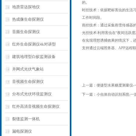
的。
地质雷达探地仪
时控技术：依据靶标害虫的生活习
工作时间段。
热成像生命探测仪
雨控技术：通过采集雨雪传感器
音频生命探测仪
光控技术:利用害虫在“夜间活跃
在实现理想诱捕效果的情况下，
红外生命探测仪4k对讲型
支持通过云端照务器、APP远程
建筑地埋型白蚁监测设备
并网式光伏气象站
音视频生命探测仪
上一篇：
便捷型水果糖度测量仪-一
分布式光伏环境监测仪
下一篇：
小虫体自动识别系统-一款
红外高清音视频生命探测仪
裂缝监测一体机
漏电探测仪