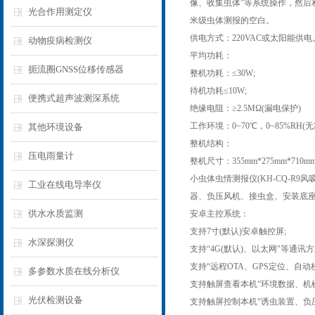
像、收集虫体"等系统操作，然后
光合作用测定仪
米级虫体测报的空白。
供电方式：220VAC或太阳能供电
动物疫病检测仪
平均功耗：
扼流圈GNSS位移传感器
整机功耗：≤30W;
待机功耗≤10W;
便携式超声波测深系统
绝缘电阻：≥2.5MΩ(漏电保护)
工作环境：0~70℃，0~85%RH(无
其他环境设备
整机结构：
压电雨量计
整机尺寸：355mm*275mm*710
小虫体虫情测报仪(KH-CQ-
工业在线电导率仪
器、负压风机、接虫盒、安装底座(
供水水质监测
安卓主控系统：
支持7寸(默认)安卓触控屏;
水深探测仪
支持“4G(默认)、以太网"等通讯方
支持“远程OTA、GPS定位、自
多参数水质在线分析仪
支持触屏查看本机“环境数据、机械
光伏检测设备
支持触屏控制本机“诱虫装置、负