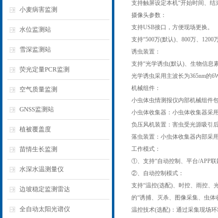
支持触屏设定本机“开始时间、结
小麦病害监测
摄像头参数：
支持USB接口，方便现场更换。
水位监测站
支持“500万(默认)、800万、
雪深监测站
诱虫装置：
支持“光学诱虫(默认)、生物信息素
荧光定量PCR监测
光学诱虫采用主波长为365nm的
机械组件：
空气质量监测
小虫体虫情测报仪内部机械组件包
GNSS监测站
小虫体收集器：小虫体收集器采用
负压风机装置：害虫受光源吸引后
植被覆盖度
落虫装置：小虫体收集器内部采用
苗情生长监测
工作模式：
①、支持“自动控制、平台/APP
水深水温测量仪
②、自动控制模式：
支持“温控(选配)、时控、雨控
边坡稳定监测雷达
的“诱捕、灭杀、图像采集、虫体
全自动太阳光谱仪
温控技术(选配)：通过采集现场