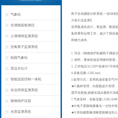
孢子自动捕捉分析系统-一款绿色
气象站
力各行业监测】
非洲猪瘟检测仪
采用集成化设计，将监测、数据
备部署和运维工作，减少了因设
土壤墒情监测系统
和物力成本。
负氧离子监测系统
1. 符合《植物保护机械孢子捕捉仪(器)》
校园气象站
2. 材料：整体机箱采用镀锌喷
3. 工作电压AC220V或者DC可
雷达水位计
4.采集流量≥120L/min;
智能温室控制一体机
5.处理方式：采用风扇采集空气
★6 载样管理：内置载波片管理，
农业四情监测系统
需手动更换;能够实现从载样片加
7.气体采样：采集流量≤120L/分
植物保护仪器
★8.电子显微镜摄像头一次性对焦，
水质监测系统
★9.所拍摄图像清晰度能够达到