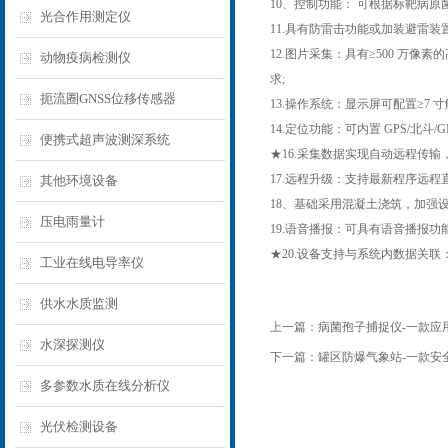
10、控制功能： 可根据标靶病
光合作用测定仪
11.具有防雷击功能或加装避雷装置
12.图片采集：具有≥500 
动物疫病检测仪
求;
扼流圈GNSS位移传感器
13.操作系统：显示屏可配置≥7 寸
14.定位功能：可内置 GPS/北
便携式超声波测深系统
★16.采集数据实现自动远程传输，支
17.远程升级：支持最新程序远
其他环境设备
18、基础采用混凝土浇筑，加强
压电雨量计
19.语音播报：可具有语音播报
★20.设备支持与系统内数据关
工业在线电导率仪
供水水质监测
上一篇：
病菌孢子捕捉仪-一款应用
水深探测仪
下一篇：
罐区防爆气象站-一款安全
多参数水质在线分析仪
光伏检测设备