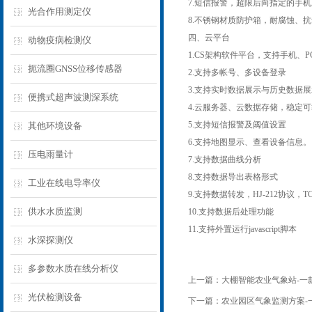
7.短信报警，超限后向指定的手
光合作用测定仪
8.不锈钢材质防护箱，耐腐蚀、抗
四、云平台
动物疫病检测仪
1.CS架构软件平台，支持手机、
扼流圈GNSS位移传感器
2.支持多帐号、多设备登录
3.支持实时数据展示与历史数据
便携式超声波测深系统
4.云服务器、云数据存储，稳定
5.支持短信报警及阈值设置
其他环境设备
6.支持地图显示、查看设备信息。
压电雨量计
7.支持数据曲线分析
8.支持数据导出表格形式
工业在线电导率仪
9.支持数据转发，HJ-212协议，T
供水水质监测
10.支持数据后处理功能
11.支持外置运行javascript脚本
水深探测仪
多参数水质在线分析仪
上一篇：
大棚智能农业气象站-一款
光伏检测设备
下一篇：
农业园区气象监测方案-一