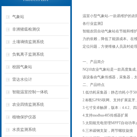
温室小型气象站-一款易维护的农
气象站
各行业监测】
非洲猪瘟检测仪
智能农田自动气象站在节能和维
力的依赖，降低了能源成本。在
土壤墒情监测系统
定位问题，方便维修人员及时处
负氧离子监测系统
一、产品简介
校园气象站
NQ10农业气象站是一款高度集
该设备由气象传感器，采集器，
雷达水位计
二、产品特点
智能温室控制一体机
1.低功耗采集器：静态功耗小于50
2.标配GPRS联网、支持扩展蓝
农业四情监测系统
3.七寸安卓触屏，版本：4.4.2、四核C
4.支持modbus485传感器扩展
植物保护仪器
5.太阳能充电管理MPPT自动功率
水质监测系统
6.三米碳钢支架，两节螺纹旋接