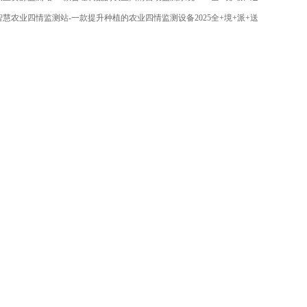
智慧农业四情监测站-一款提升种植的农业四情监测设备2025全+境+派+送