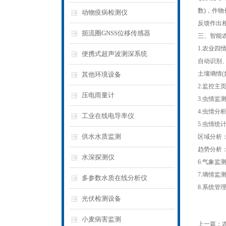
数)，作
动物疫病检测仪
反馈作出
扼流圈GNSS位移传感器
三、智能
1.农业
便携式超声波测深系统
自动识别
土壤墒情
其他环境设备
2.监控
压电雨量计
3.虫情
4.虫情
工业在线电导率仪
5.虫情统
供水水质监测
区域分析
趋势分析
水深探测仪
6.气象
7.墒情
多参数水质在线分析仪
8.系统
光伏检测设备
小麦病害监测
上一篇：