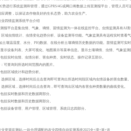
物长势进行系统监测和管理，通过GPRS/4G或网口将数据上传至测报平台，管理人员
相应调整，以保证农作物良好的生长态势，助力农业生产。
农业四情监测系统平台介绍
四情测报平台是集虫情、气象、墒情、苗情监测为一体在线监控平台。虫情监测具有AI
、区域虫情统计、虫情变化趋势分析、设备监测等功能。气象监测具有远程实时查看气
(如土壤温湿度、水分、PH)数据、在线分析土壤墒情历史数据的功能。苗情监测可实
主页显示设备列表、大屏可视化、地图展示等菜单信息。显示土壤墒情、虫情、气象监
监测包括实时虫情、虫情分析、害虫种类、实时状态、操作记录五部分。
分析：可查询到所选时间范围内的图片。
计包括区域统计和趋势分析。
：选择区域，选择时间后点击查询即可查询出所选时间段区域内虫情设备的害虫数量。
：选择区域，选择时间后点击查询，即可查询出区域内各害虫种类数量的曲线变化。
监测包括实时数据和历史数据两部分。
监测包括实时数据和历史数据两部分。
管理包括设备管理、用户管理、区域管理、系统日志四部分。
农业资源监测站-一款合理调配的农业四情自动监测系统2025全+境+派+送