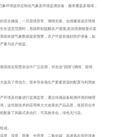
山东万象环境提供定制化气象及环境监测设备，服务覆盖多领域，
的安全阈值，一旦苗情异常、墒情失衡、虫情爆发或灾情将
生长适宜范围时，系统即刻提醒农户灌溉;若虫情测报显示某
系统依据气象数据提前预警，农户可提前做好防护准备，如
产量与农户收益。
系统在智慧农业中广泛应用，对农业“四情"(墒情、苗情、
大提高了劳动力、资本等各项生产要素资源的配置与利用效
产环境及对象进行监测监管，通过传感设备检测环境的物理
准，这些新技术的应用将大大改善农产品品质，使其符合市
统配备了风吸式杀虫灯，可高效杀虫，绿色无污染。
组成。
气温度、湿度、雨量、光照度、二氧化碳、风速风向等环境参