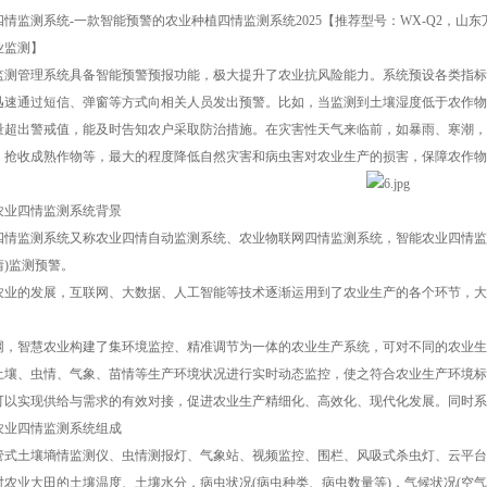
四情监测系统-一款智能预警的农业种植四情监测系统2025【推荐型号：WX-Q2，
业监测】
监测管理系统具备智能预警预报功能，极大提升了农业抗风险能力。系统预设各类指标
迅速通过短信、弹窗等方式向相关人员发出预警。比如，当监测到土壤湿度低于农作物
量超出警戒值，能及时告知农户采取防治措施。在灾害性天气来临前，如暴雨、寒潮，
、抢收成熟作物等，最大的程度降低自然灾害和病虫害对农业生产的损害，保障农作物
农业四情监测系统背景
四情监测系统又称农业四情自动监测系统、农业物联网四情监测系统，智能农业四情监测
情)监测预警。
农业的发展，互联网、大数据、人工智能等技术逐渐运用到了农业生产的各个环节，大
网，智慧农业构建了集环境监控、精准调节为一体的农业生产系统，可对不同的农业生
土壤、虫情、气象、苗情等生产环境状况进行实时动态监控，使之符合农业生产环境标
可以实现供给与需求的有效对接，促进农业生产精细化、高效化、现代化发展。同时系
农业四情监测系统组成
管式土壤墒情监测仪、虫情测报灯、气象站、视频监控、围栏、风吸式杀虫灯、云平台
对农业大田的土壤温度、土壤水分，病虫状况(病虫种类、病虫数量等)，气候状况(空