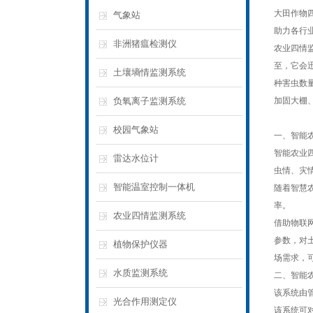
大田作物
气象站
助力各行
非洲猪瘟检测仪
农业四情
至，它会
土壤墒情监测系统
种害虫数
负氧离子监测系统
加固大棚
校园气象站
一、智能
智能农业
雷达水位计
虫情、灾
智能温室控制一体机
随着智慧
率。
农业四情监测系统
借助物联
参数，对
植物保护仪器
场需求，
水质监测系统
二、智能
该系统由
光合作用测定仪
该系统可