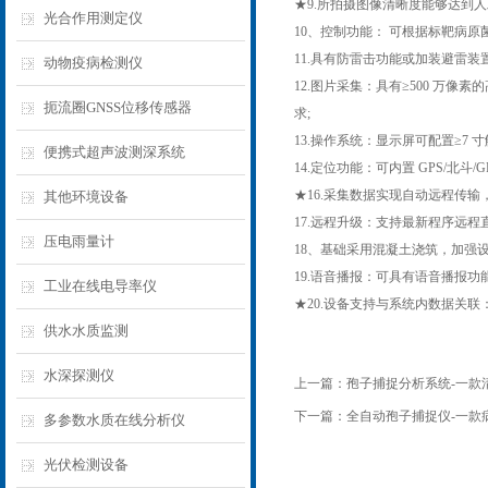
★9.所拍摄图像清晰度能够达到
光合作用测定仪
10、控制功能： 可根据标靶病
11.具有防雷击功能或加装避雷装置
动物疫病检测仪
12.图片采集：具有≥500 
扼流圈GNSS位移传感器
求;
13.操作系统：显示屏可配置≥7 寸
便携式超声波测深系统
14.定位功能：可内置 GPS/北
★16.采集数据实现自动远程传输，支
其他环境设备
17.远程升级：支持最新程序远
压电雨量计
18、基础采用混凝土浇筑，加强
19.语音播报：可具有语音播报
工业在线电导率仪
★20.设备支持与系统内数据关
供水水质监测
水深探测仪
上一篇：
孢子捕捉分析系统-一款清
下一篇：
全自动孢子捕捉仪-一款病
多参数水质在线分析仪
光伏检测设备