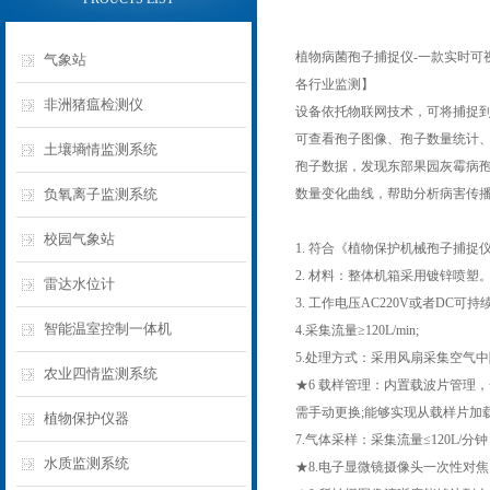
植物病菌孢子捕捉仪-一款实时可
气象站
各行业监测】
非洲猪瘟检测仪
设备依托物联网技术，可将捕捉到
可查看孢子图像、孢子数量统计、
土壤墒情监测系统
孢子数据，发现东部果园灰霉病孢
负氧离子监测系统
数量变化曲线，帮助分析病害传
校园气象站
1. 符合《植物保护机械孢子捕捉仪(器)》
2. 材料：整体机箱采用镀锌喷
雷达水位计
3. 工作电压AC220V或者DC可
智能温室控制一体机
4.采集流量≥120L/min;
5.处理方式：采用风扇采集空气
农业四情监测系统
★6 载样管理：内置载波片管理，
需手动更换;能够实现从载样片加
植物保护仪器
7.气体采样：采集流量≤120L/分
水质监测系统
★8.电子显微镜摄像头一次性对焦，