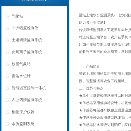
区域土壤水分观测系统-一款灌溉
气象站
助力各行业监测】
非洲猪瘟检测仪
传统墒情监测靠人工定期采集数据，
时上传至云端平台，农户在手机 
土壤墒情监测系统
比如小麦拔节期土壤湿度低于 20%
负氧离子监测系统
前收到玉米田的缺水预警，及时灌
校园气象站
一、产品简介
管式土壤监测站是用于监测土壤
雷达水位计
园、智慧灌溉等农业工程领域。
智能温室控制一体机
三、优势与特点
★单个土壤管式传感器可以同时测
农业四情监测系统
★传感器采用低功耗设计，功耗低
★传感器每层都可以独立测量温
植物保护仪器
★传感器外壳采用进口PC材质，
水质监测系统
★传感器防水等级达到IP67，应