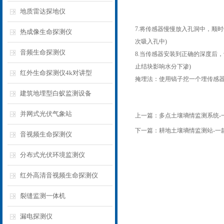
地质雷达探地仪
7.将传感器慢慢放入孔洞中，顺
热成像生命探测仪
次吸入孔中)
音频生命探测仪
8.当传感器安装到正确的深度后
止结块影响水分下渗)
红外生命探测仪4k对讲型
掩埋法：使用镐子挖一个埋传感
建筑地埋型白蚁监测设备
并网式光伏气象站
上一篇：
多点土壤墒情监测系统-一
下一篇：
耕地土壤墒情监测站-一款
音视频生命探测仪
分布式光伏环境监测仪
红外高清音视频生命探测仪
裂缝监测一体机
漏电探测仪