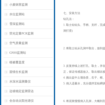
小麦病害监测
七、安装方法
水位监测站
钻孔法：
雪深监测站
1. 取土钻钻头、手柄、支杆，
洞打歪)
荧光定量PCR监测
空气质量监测
2. 将取土钻从孔洞中取出，放
GNSS监测站
植被覆盖度
3. 反复持续上述打孔、取土，
苗情生长监测
正，保证传感器放入、取出都比较
4. 挑出盆中土壤杂质，石子、
水深水温测量仪
5. 倒入适量水，充分搅拌至粘稠
边坡稳定监测雷达
全自动太阳光谱仪
6. 将泥浆慢慢倒入孔洞，大概到