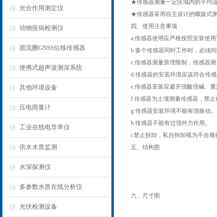
★传感器测量一定区域内的平均
光合作用测定仪
★传感器采用自主设计的螺旋式
四、使用注意事项
动物疫病检测仪
a.传感器使用应严格按照安装使
扼流圈GNSS位移传感器
b.多个传感器同时工作时，必须间
c.传感器测量原理限制，传感器
便携式超声波测深系统
d.传感器的安装环境应该符合传
e.传感器安装应避开强酸强碱、
其他环境设备
f.传感器为土壤测量传感器，禁
压电雨量计
g.传感器安装环境不能有强振动。
h.传感器不能有过强外力作用。
工业在线电导率仪
i.禁止拆卸，私自拆卸视为不合
供水水质监测
五、结构图
水深探测仪
多参数水质在线分析仪
六、尺寸图
光伏检测设备