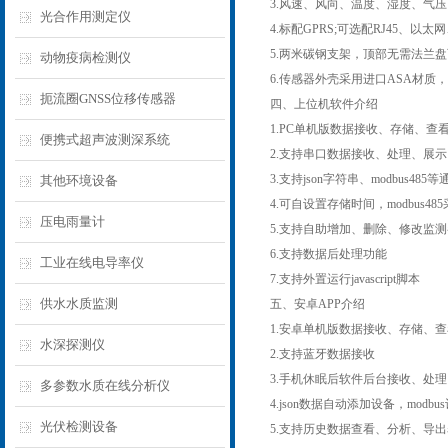
3.风速、风向、温度、湿度、气压、
光合作用测定仪
4.标配GPRS;可选配RJ45、以太
5.两米碳钢支架，顶部无需法兰
动物疫病检测仪
6.传感器外壳采用进口ASA材质
扼流圈GNSS位移传感器
四、上位机软件介绍
1.PC单机版数据接收、存储、查
便携式超声波测深系统
2.支持串口数据接收、处理、展示
3.支持json字符串、modbus485
其他环境设备
4.可自设置存储时间，modbus
压电雨量计
5.支持自助增加、删除、修改监
6.支持数据后处理功能
工业在线电导率仪
7.支持外置运行javascript脚本
供水水质监测
五、安卓APP介绍
1.安卓单机版数据接收、存储、
水深探测仪
2.支持蓝牙数据接收
3.手机休眠后软件后台接收、处理
多参数水质在线分析仪
4.json数据自动添加设备，mod
光伏检测设备
5.支持历史数据查看、分析、导