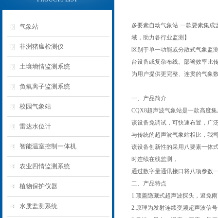
多要素自动气象站-一款要素集成
气象站
域，助力各行业监测】
非洲猪瘟检测仪
区别于单一功能或分散式气象监
台设备或复杂布线。部署效率比传
土壤墒情监测系统
为用户提供更完整、连贯的气象
负氧离子监测系统
一、产品简介
校园气象站
CQX8超声波气象站是一款高度
该设备免调试，可快速布置，广
雷达水位计
与传统的超声波气象站相比，我
智能温室控制一体机
该设备创新性的采用八要素一体式
时连续在线监测，
农业四情监测系统
通过数字量通讯接口将八项参数
二、产品特点
植物保护仪器
1.顶盖隐藏式超声波探头，避免
水质监测系统
2.原理为发射连续变频超声波信