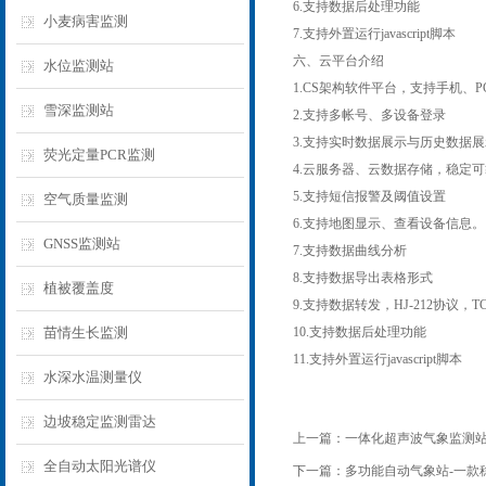
6.支持数据后处理功能
小麦病害监测
7.支持外置运行javascript脚本
六、云平台介绍
水位监测站
1.CS架构软件平台，支持手机、
雪深监测站
2.支持多帐号、多设备登录
3.支持实时数据展示与历史数据
荧光定量PCR监测
4.云服务器、云数据存储，稳定
5.支持短信报警及阈值设置
空气质量监测
6.支持地图显示、查看设备信息。
GNSS监测站
7.支持数据曲线分析
8.支持数据导出表格形式
植被覆盖度
9.支持数据转发，HJ-212协议，T
苗情生长监测
10.支持数据后处理功能
11.支持外置运行javascript脚本
水深水温测量仪
边坡稳定监测雷达
上一篇：
一体化超声波气象监测站-
全自动太阳光谱仪
下一篇：
多功能自动气象站-一款稳